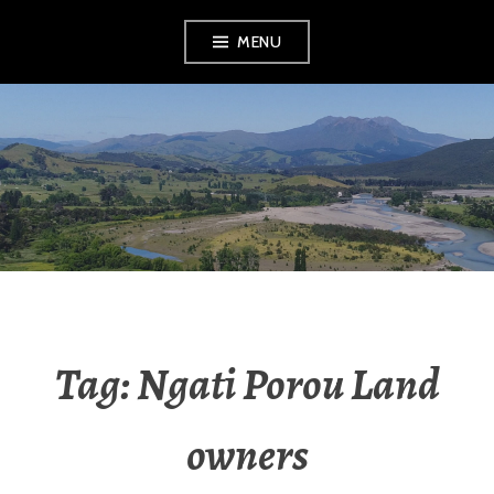
Skip
MENU
to
content
RADIO NGATI
POROU
Tag:
Ngati Porou Land
owners