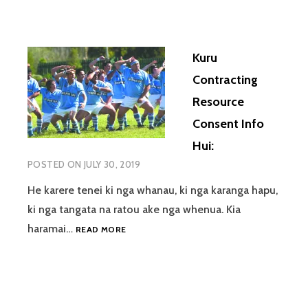
Kuru
Contracting
Resource
Consent Info
Hui:
POSTED ON
JULY 30, 2019
He karere tenei ki nga whanau, ki nga karanga hapu,
ki nga tangata na ratou ake nga whenua. Kia
KURU
haramai…
READ MORE
CONTRACTING
RESOURCE
CONSENT
INFO
HUI: